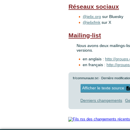
Réseaux sociaux
@jelix.org
sur Bluesky
@jelixfmk
sur X
Mailing-list
Nous avons deux mailings-list
versions.
en anglais :
http://groups
en français :
http://groups
fr/communaute.txt
· Dernière modificatio
Afficher le texte source
Derniers changements
Ge