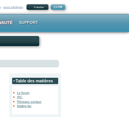
s
-
sous rubriques
EN
FR
S'identifier
NAUTÉ
SUPPORT
−
Table des matières
Le forum
IRC
Réseaux sociaux
Mailing-list