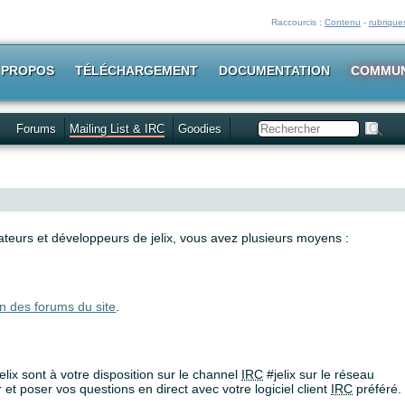
Raccourcis :
Contenu
-
rubrique
 PROPOS
TÉLÉCHARGEMENT
DOCUMENTATION
COMMU
Forums
Mailing List & IRC
Goodies
Rechercher
ateurs et développeurs de jelix, vous avez plusieurs moyens :
un des forums du site
.
elix sont à votre disposition sur le channel
IRC
#jelix sur le réseau
r et poser vos questions en direct avec votre logiciel client
IRC
préféré.