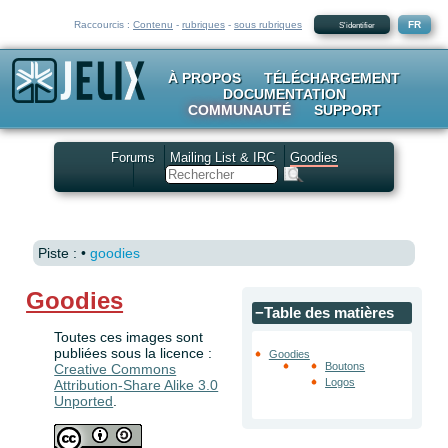
Raccourcis :
Contenu
-
rubriques
-
sous rubriques
FR
S'identifier
À PROPOS
TÉLÉCHARGEMENT
DOCUMENTATION
COMMUNAUTÉ
SUPPORT
Forums
Mailing List & IRC
Goodies
Rechercher
Piste :
•
goodies
Goodies
−
Table des matières
Toutes ces images sont
publiées sous la licence :
Goodies
Boutons
Creative Commons
Logos
Attribution-Share Alike 3.0
Unported
.