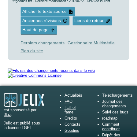
fr/goodies.txt
· Dernière modification : 2012/07/29 13:43 de
laurent
Afficher le texte source
Anciennes révisions
Liens de retour
Haut de page
Derniers changements
Gestionnaire Multimédia
Plan du site
Actualités
Téléchargements
FAQ
Journal des
changements
Hall of
est sponsorisé par
fame
Suivi des bugs
3Liz
.
Credits
roadmap
Jelix est publié sous
Contacts
Comment
la licence LGPL
contribuer
Goodies
Dépôt des