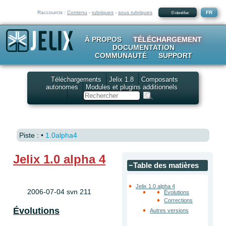
Raccourcis :
Contenu
-
rubriques
-
sous rubriques
FR
S'identifier
À PROPOS
TÉLÉCHARGEMENT
DOCUMENTATION
COMMUNAUTÉ
SUPPORT
Téléchargements
Jelix 1.8
Composants
autonomes
Modules et plugins additionnels
Rechercher
Piste :
•
1.0alpha4
Jelix 1.0 alpha 4
−
Table des matières
Jelix 1.0 alpha 4
2006-07-04 svn 211
Évolutions
Corrections
Évolutions
Autres versions