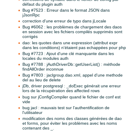
défaut du plugin auth
Bug #7523 : Erreur dans le format JSON dans
jJsonRpc
correction d'une erreur de typo dans jLocale
Bug #6062 : les problèmes de chargement des daos
en session avec les fichiers compilés supprimés sont
corrigés
dao: les quotes dans une expression (attribut expr
dans les conditions) n'étaient pas echappées pour php
Bug #7723 : Ajout d'une clé manquante dans les
locales du modules auth
Bug #7788 : jAuthDriverDb::getUserList() : méthode
findAllOrder inconnue
Bug #7803 : jaclgroup.dao.xml, appel d'une methode
del au lieu de delete
jDb, driver postgresql : _doExec générait une erreur
lors de la récupération des affected rows
bug sur jConfigCompiler quand le fichier de conf est
vide
bug jacl : mauvais test sur l'authentification de
l'utilisateur
modification des noms des classes générées de dao
et forms, pour éviter les problèmes avec les noms
contenant des _.