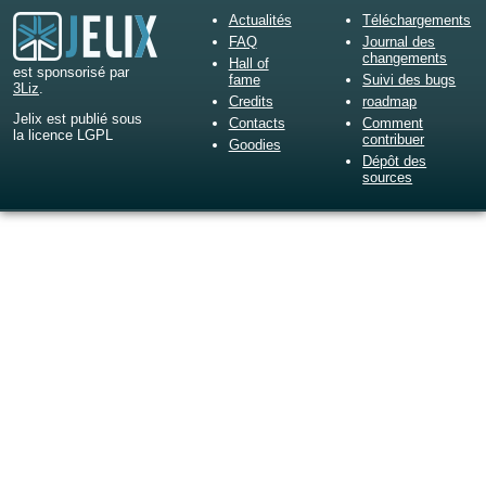
Actualités
Téléchargements
FAQ
Journal des
changements
Hall of
est sponsorisé par
fame
Suivi des bugs
3Liz
.
Credits
roadmap
Jelix est publié sous
Contacts
Comment
la licence LGPL
contribuer
Goodies
Dépôt des
sources