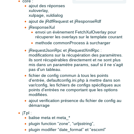
core :
ajout des réponses
xuloverlay,
xulpage, xuldialog
ajout de jRdfRequest et jResponseRdf
jResponseXul
envoi un évènement FetchXulOverlay pour
récuperer les overlays sur le template courant
methode commonProcess à surcharger
jRequestJsonRpc et jRequestXmlRpc :
modifications sur la récupération des paramètres.
ils sont récupérables directement et ne sont plus
mis dans un paramètre params, sauf si il ne s'agit
pas d'un tableau.
fichier de config commun à tous les points
d'entrée, defaultconfig.ini.php à mettre dans son
var/config, les fichiers de configs spécifiques aux
points d'entrées ne comportant que les options
modifiées.
ajout verification présence du fichier de config au
démarrage
jTpl :
balise meta et meta_*
plugin function “zone”, “urljsstring”,
plugin modifier “date_format” et “escxml”