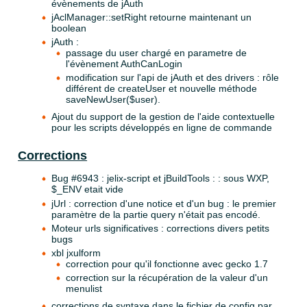
évènements de jAuth
jAclManager::setRight retourne maintenant un
boolean
jAuth :
passage du user chargé en parametre de
l'évènement AuthCanLogin
modification sur l'api de jAuth et des drivers : rôle
différent de createUser et nouvelle méthode
saveNewUser($user).
Ajout du support de la gestion de l'aide contextuelle
pour les scripts développés en ligne de commande
Corrections
Bug #6943 : jelix-script et jBuildTools : : sous WXP,
$_ENV etait vide
jUrl : correction d'une notice et d'un bug : le premier
paramètre de la partie query n'était pas encodé.
Moteur urls significatives : corrections divers petits
bugs
xbl jxulform
correction pour qu'il fonctionne avec gecko 1.7
correction sur la récupération de la valeur d'un
menulist
corrections de syntaxe dans le fichier de config par