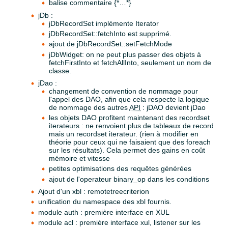
balise commentaire {*…*}
jDb :
jDbRecordSet implémente Iterator
jDbRecordSet::fetchInto est supprimé.
ajout de jDbRecordSet::setFetchMode
jDbWidget: on ne peut plus passer des objets à
fetchFirstInto et fetchAllInto, seulement un nom de
classe.
jDao :
changement de convention de nommage pour
l'appel des DAO, afin que cela respecte la logique
de nommage des autres
API
: jDAO devient jDao
les objets DAO profitent maintenant des recordset
iterateurs : ne renvoient plus de tableaux de record
mais un recordset iterateur. (rien à modifier en
théorie pour ceux qui ne faisaient que des foreach
sur les résultats). Cela permet des gains en coût
mémoire et vitesse
petites optimisations des requêtes générées
ajout de l'operateur binary_op dans les conditions
Ajout d'un xbl : remotetreecriterion
unification du namespace des xbl fournis.
module auth : première interface en XUL
module acl : première interface xul, listener sur les