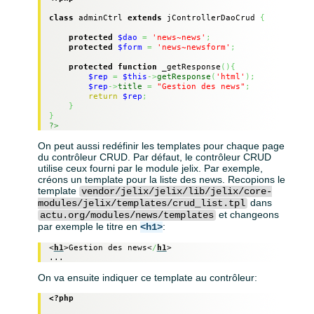
class
 adminCtrl 
extends
 jControllerDaoCrud 
{
protected
$dao
=
'news~news'
;
protected
$form
=
'news~newsform'
;
protected
function
 _getResponse
(
)
{
$rep
=
$this
->
getResponse
(
'html'
)
;
$rep
->
title
=
"Gestion des news"
;
return
$rep
;
}
}
?>
On peut aussi redéfinir les templates pour chaque page
du contrôleur CRUD. Par défaut, le contrôleur CRUD
utilise ceux fourni par le module jelix. Par exemple,
créons un template pour la liste des news. Recopions le
template
vendor/jelix/jelix/lib/jelix/core-
dans
modules/jelix/templates/crud_list.tpl
et changeons
actu.org/modules/news/templates
par exemple le titre en
:
<h1>
<
h1
>
Gestion des news
<
/
h1
>
...
On va ensuite indiquer ce template au contrôleur:
<?php