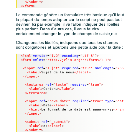
</submit
>
</form
>
La commande génère un formulaire très basique qu'il faut
la plupart du temps adapter car le script ne peut pas tout
deviner. Ici par exemple, il va falloir indiquer des libellés
plus parlant. Dans d'autre cas, il vous faudra
certainement changer le type de champs de saisie,etc.
Changeons les libellés, indiquons que tous les champs
sont obligatoires et ajoutons une petite aide pour la date :
<?xml
version
=
"1.0"
encoding
=
"utf-8"
?>
<form
xmlns
=
"http://jelix.org/ns/forms/1.1"
>
<input
ref
=
"sujet"
required
=
"true"
maxlength
=
"255"
>
<label
>
Sujet de la news
</label
>
</input
>
<textarea
ref
=
"texte"
required
=
"true"
>
<label
>
Contenu
</label
>
</textarea
>
<input
ref
=
"news_date"
required
=
"true"
type
=
"date"
>
<label
>
Date
</label
>
<hint
>
Le format de la date est aaaa-mm-jj
</hint
>
</input
>
<submit
ref
=
"_submit"
>
<label
>
ok
</label
>
</submit
>