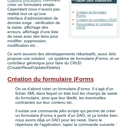
chapitre précédent
, comment
−
Table des matières
créer un formulaire simple.
Cependant nous n'avons pas
Création du formulaire
réalisé tout ce qu'une
jForms
interface d'administration de
Création du contrôleur CRUD
donnée exige : vérification de
Personnaliser le contrôleur
la saisie, affichage des
CRUD
erreurs, affichage d'une liste
de news avec des liens pour
modifier, suppression,
modification etc…
Ce sont souvent des développements rébarbatifs, aussi Jelix
propose une solution : un système de formulaire jForms, et un
contrôleur générique pour faire du CRUD
(Create/Read/Update/Delete).
Création du formulaire jForms
On va d'abord créer un formulaire jForms. Il s'agit d'un
fichier XML dans lequel on liste tout les champs de saisie
du formulaire, ainsi que leur libellé, les éventuelles
contraintes sur leur contenu etc..
Il existe une commande jelix-scripts qui permet de créer
un formulaire jForms à partir d'un DAO, et ça tombe bien,
nous avons déjà un DAO pour les news. Dans le
répertoire de l'application, tapez la commande suivante :