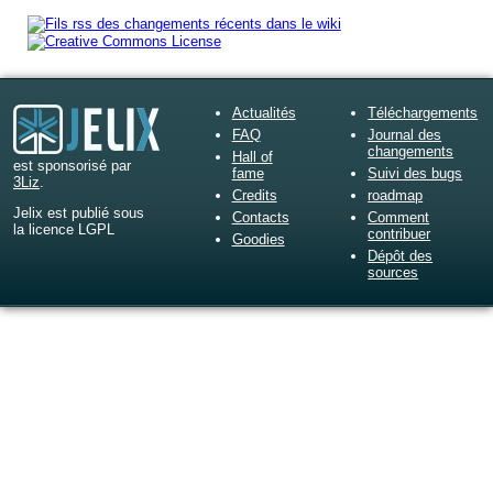
Actualités
Téléchargements
FAQ
Journal des
changements
Hall of
est sponsorisé par
fame
Suivi des bugs
3Liz
.
Credits
roadmap
Jelix est publié sous
Contacts
Comment
la licence LGPL
contribuer
Goodies
Dépôt des
sources