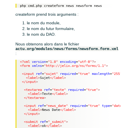
php cmd.php createform news newsform news
createform prend trois arguments :
le nom du module,
le nom du futur formulaire,
le nom du DAO.
Nous obtenons alors dans le fichier
actu.org/modules/news/forms/newsform.form.xml
:
<?xml
version
=
"1.0"
encoding
=
"utf-8"
?>
<form
xmlns
=
"http://jelix.org/ns/forms/1.1"
>
<input
ref
=
"sujet"
required
=
"true"
maxlength
=
"255"
>
<label
>
Sujet
</label
>
</input
>
<textarea
ref
=
"texte"
required
=
"true"
>
<label
>
Texte
</label
>
</textarea
>
<input
ref
=
"news_date"
required
=
"true"
type
=
"date"
>
<label
>
News Date
</label
>
</input
>
<submit
ref
=
"_submit"
>
<label
>
ok
</label
>