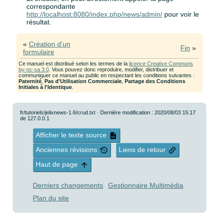
correspondante
http://localhost:8080/index.php/news/admin/
pour voir le
résultat.
«
Création d'un
Fin
»
formulaire
Ce manuel est distribué selon les termes de la
licence Creative Commons
by-nc-sa 3.0
. Vous pouvez donc reproduire, modifier, distribuer et
communiquer ce manuel au public en respectant les conditions suivantes :
Paternité
,
Pas d'Utilisation Commerciale
,
Partage des Conditions
Initiales à l'Identique
.
fr/tutoriels/jelixnews-1.6/crud.txt
· Dernière modification : 2020/08/03 15:17
de
127.0.0.1
Afficher le texte source
Anciennes révisions
Liens de retour
Haut de page
Derniers changements
Gestionnaire Multimédia
Plan du site