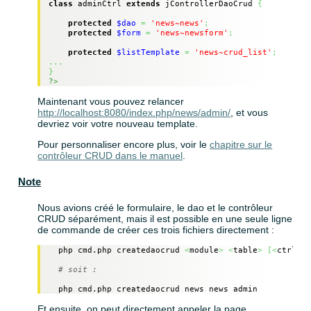
class
 adminCtrl 
extends
 jControllerDaoCrud 
{
protected
$dao
=
'news~news'
;
protected
$form
=
'news~newsform'
;
protected
$listTemplate
=
'news~crud_list'
;
...
}
?>
Maintenant vous pouvez relancer
http://localhost:8080/index.php/news/admin/
, et vous
devriez voir votre nouveau template.
Pour personnaliser encore plus, voir le
chapitre sur le
contrôleur CRUD dans le manuel
.
Note
Nous avions créé le formulaire, le dao et le contrôleur
CRUD séparément, mais il est possible en une seule ligne
de commande de créer ces trois fichiers directement :
  php cmd.php createdaocrud 
<
module
>
<
table
>
[
<
ctrlnam
# soit :
  php cmd.php createdaocrud news news admin
Et ensuite, on peut directement appeler la page