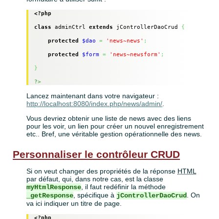
<?php
class
 adminCtrl 
extends
 jControllerDaoCrud 
{
protected
$dao
=
'news~news'
;
protected
$form
=
'news~newsform'
;
}
?>
Lancez maintenant dans votre navigateur :
http://localhost:8080/index.php/news/admin/
.
Vous devriez obtenir une liste de news avec des liens
pour les voir, un lien pour créer un nouvel enregistrement
etc.. Bref, une véritable gestion opérationnelle des news.
Personnaliser le contrôleur CRUD
Si on veut changer des propriétés de la réponse
HTML
par défaut, qui, dans notre cas, est la classe
, il faut redéfinir la méthode
myHtmlResponse
, spécifique à
. On
_getResponse
jControllerDaoCrud
va ici indiquer un titre de page.
<?php