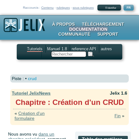
Raccourcis :
Contenu
-
rubriques
-
sous rubriques
FR
S'identifier
À PROPOS
TÉLÉCHARGEMENT
DOCUMENTATION
COMMUNAUTÉ
SUPPORT
Tutoriels
Manuel 1.8
reference API
autres
Rechercher
Piste :
•
crud
Tutoriel JelixNews
Jelix 1.6
Chapitre : Création d'un CRUD
«
Création d'un
Fin
»
formulaire
Nous avons vu
dans un