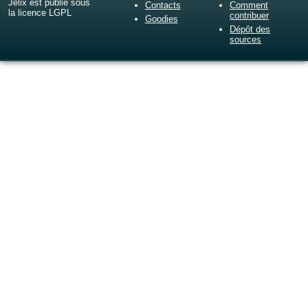
Jelix est publié sous
Contacts
Comment
la licence LGPL
contribuer
Goodies
Dépôt des
sources