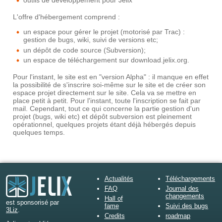
outils de développement pour Jelix
L'offre d'hébergement comprend :
un espace pour gérer le projet (motorisé par Trac) :
gestion de bugs, wiki, suivi de versions etc;
un dépôt de code source (Subversion);
un espace de téléchargement sur download.jelix.org.
Pour l'instant, le site est en "version Alpha" : il manque en effet
la possibilité de s'inscrire soi-même sur le site et de créer son
espace projet directement sur le site. Cela va se mettre en
place petit à petit. Pour l'instant, toute l'inscription se fait par
mail. Cependant, tout ce qui concerne la partie gestion d'un
projet (bugs, wiki etc) et dépôt subversion est pleinement
opérationnel, quelques projets étant déjà hébergés depuis
quelques temps.
Actualités
Téléchargements
FAQ
Journal des
changements
Hall of
est sponsorisé par
fame
Suivi des bugs
3Liz
.
Credits
roadmap