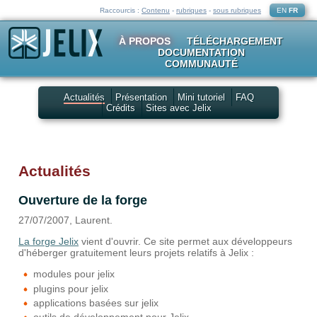
Raccourcis :
Contenu
-
rubriques
-
sous rubriques
EN
FR
À PROPOS
TÉLÉCHARGEMENT
DOCUMENTATION
COMMUNAUTÉ
Actualités
Présentation
Mini tutoriel
FAQ
Crédits
Sites avec Jelix
Actualités
Ouverture de la forge
27/07/2007, Laurent.
La forge Jelix
vient d'ouvrir. Ce site permet aux développeurs
d'héberger gratuitement leurs projets relatifs à Jelix :
modules pour jelix
plugins pour jelix
applications basées sur jelix