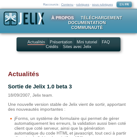
Raccourcis :
Contenu
-
rubriques
-
sous rubriques
EN
FR
À PROPOS
TÉLÉCHARGEMENT
DOCUMENTATION
COMMUNAUTÉ
Actualités
Présentation
Mini tutoriel
FAQ
Crédits
Sites avec Jelix
Actualités
Sortie de Jelix 1.0 beta 3
18/09/2007, Jelix team.
Une nouvelle version stable de Jelix vient de sortir, apportant
des nouveautés importantes :
jForms, un système de formulaire qui permet de gérer
automatiquement les erreurs, la validation aussi bien coté
client que coté serveur, ainsi que la génération
automatique du code HTML et javascript, tout ceci à partir