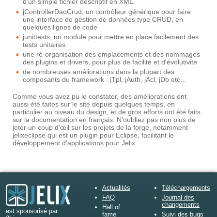
d'un simple fichier descriptif en XML.
jControllerDaoCrud, un contrôleur générique pour faire
une interface de gestion de données type CRUD, en
quelques lignes de code
junittests, un module pour mettre en place facilement des
tests unitaires
une ré-organisation des emplacements et des nommages
des plugins et drivers, pour plus de facilité et d'évolutivité
de nombreuses améliorations dans la plupart des
composants du framework : jTpl, jAuth, jAcl, jDb etc...
Comme vous avez pu le constater, des améliorations ont
aussi été faites sur le site depuis quelques temps, en
particulier au niveau du design, et de gros efforts ont été faits
sur la documentation en français. N'oubliez pas non plus de
jeter un coup d'œil sur les projets de la forge, notamment
jelixeclipse qui est un plugin pour Eclipse, facilitant le
développement d'applications pour Jelix.
Actualités
Téléchargements
FAQ
Journal des
changements
Hall of
est sponsorisé par
fame
Suivi des bugs