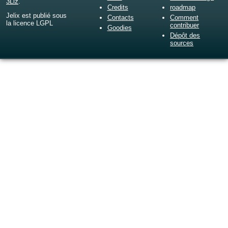
3Liz
.
Credits
roadmap
Jelix est publié sous
Contacts
Comment
la licence LGPL
contribuer
Goodies
Dépôt des
sources