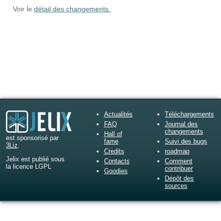
Voir le
détail des changements.
Actualités
Téléchargements
FAQ
Journal des
changements
Hall of
est sponsorisé par
fame
Suivi des bugs
3Liz
.
Credits
roadmap
Jelix est publié sous
Contacts
Comment
la licence LGPL
contribuer
Goodies
Dépôt des
sources