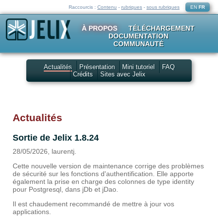
Raccourcis :
Contenu
-
rubriques
-
sous rubriques
EN
FR
À PROPOS
TÉLÉCHARGEMENT
DOCUMENTATION
COMMUNAUTÉ
Actualités
Présentation
Mini tutoriel
FAQ
Crédits
Sites avec Jelix
Actualités
Sortie de Jelix 1.8.24
28/05/2026, laurentj.
Cette nouvelle version de maintenance corrige des problèmes
de sécurité sur les fonctions d'authentification. Elle apporte
également la prise en charge des colonnes de type identity
pour Postgresql, dans jDb et jDao.
Il est chaudement recommandé de mettre à jour vos
applications.