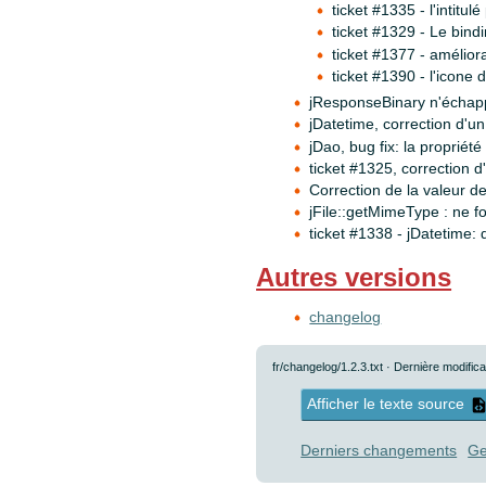
ticket #1335 - l'intitu
ticket #1329 - Le bind
ticket #1377 - amélior
ticket #1390 - l'icone
jResponseBinary n'échapp
jDatetime, correction d'u
jDao, bug fix: la proprié
ticket #1325, correction 
Correction de la valeur 
jFile::getMimeType : ne fo
ticket #1338 - jDatetime: 
Autres versions
changelog
fr/changelog/1.2.3.txt
· Dernière modifica
Afficher le texte source
Derniers changements
Ge