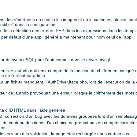
ns des répertoires où sont lu les images et où le cache est stocké, son
difier” dans la configuration.
on de la détection des erreurs PHP dans les expressions dans les templa
 jdb par défaut d'une appli généré a maintenant pour nom celui de l'appli
reur de syntax SQL pour l'autocommit dans le driver mysql.
lateur de jauthdb doit tenir compte de la fonction de chiffrement indiqué 
e de l'utilisateur admin
sur un fichier manquant, jIAuthDriver.iface.php, lors de l'execution de l
lateur de jauthdb provoquait une erreur lorsque le chiffrement des mots d
ata d'ID
HTML
dans l'aide générée
ipt, correction d'un bug avec les données groupées lors d'un remplissa
tion du contenu des items d'un choice ne prenait pas en compte correcte
ent
e des erreurs à la validation, la page était rechargée dans certain cas