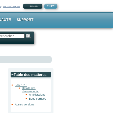
s
-
sous rubriques
EN
FR
S'identifier
NAUTÉ
SUPPORT
−
Table des matières
Jelix 1.2.3
Détails des
changements
Améliorations
Bugs corrigés
Autres versions