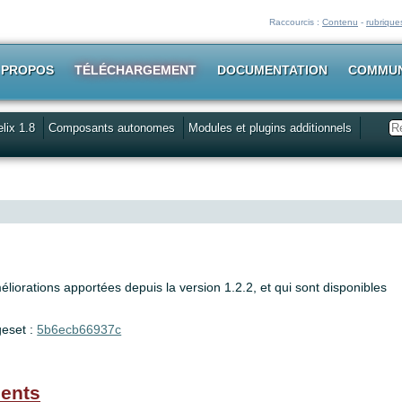
Raccourcis :
Contenu
-
rubrique
 PROPOS
TÉLÉCHARGEMENT
DOCUMENTATION
COMMU
elix 1.8
Composants autonomes
Modules et plugins additionnels
Rechercher
méliorations apportées depuis la version 1.2.2, et qui sont disponibles
geset :
5b6ecb66937c
ments