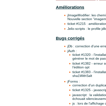
Améliorations
jImageModifier: les chemi
Nouvelle section “imagemo
ticket #1215 : améliorati
Jelix-scripts : le profile
Bugs corrigés
jDb : correction d'une er
jAuth :
ticket #1320 - l'instal
générer le mot de pass
ticket #1382 - erreur 
l'édition opt
ticket #1383 - l'instal
sha1WithSalt
jForms :
correction d'un duplic
ticket #1325 - javascr
javascript : la valida
échouait silencieusem
js : lors de l'affichag