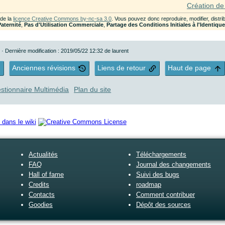
Création de 
 de la
licence Creative Commons by-nc-sa 3.0
. Vous pouvez donc reproduire, modifier, dist
Paternité
,
Pas d'Utilisation Commerciale
,
Partage des Conditions Initiales à l'Identiqu
t
· Dernière modification : 2019/05/22 12:32 de
laurent
Anciennes révisions
Liens de retour
Haut de page
stionnaire Multimédia
Plan du site
Actualités
Téléchargements
FAQ
Journal des changements
Hall of fame
Suivi des bugs
Credits
roadmap
Contacts
Comment contribuer
Goodies
Dépôt des sources