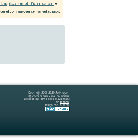
l'application et d'un module
»
ribuer et communiquer ce manuel au public
e
.
Copyright 2006-2026 Jelix team.
Excepté le logo Jelix, les icônes
utilisées sur cette page proviennent
de
Icons8
.
Design par Laurentj.