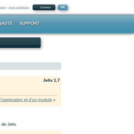
iques
-
sous rubriques
FR
S'identifier
NAUTÉ
SUPPORT
Jelix 1.7
l'application et d'un module
»
 de Jelix.