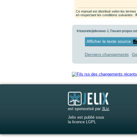
Ce manuel est distribué selon les termes
en respectant les conditions suivantes :
fr/tutoriels/jelixnews-1.7/avant-propos.tx
Afficher le texte source
Derniers changements
Ge
est sponsorisé par
3Liz
.
Jelix est publié sous
la licence LGPL