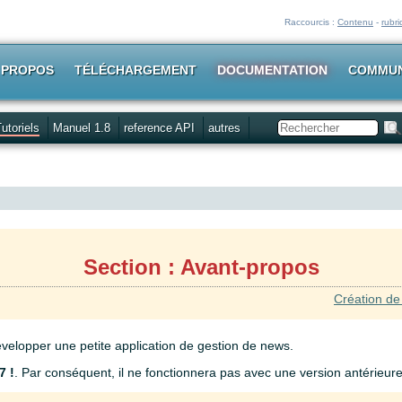
Raccourcis :
Contenu
-
rubr
 PROPOS
TÉLÉCHARGEMENT
DOCUMENTATION
COMMU
utoriels
Manuel 1.8
reference API
autres
Rechercher
Section : Avant-propos
Création de 
développer une petite application de gestion de news.
7 !
. Par conséquent, il ne fonctionnera pas avec une version antérieure