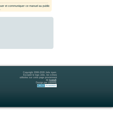
ribuer et communiquer ce manuel au public
e
.
Copyright 2006-2026 Jelix team.
Excepté le logo Jelix, les icônes
utilisées sur cette page proviennent
de
Icons8
.
Design par Laurentj.