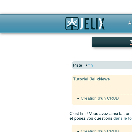
À
T
Piste :
•
fin
Tutoriel JelixNews
«
Création d'un CRUD
C'est fini ! Vous avez ainsi fait 
et posez vos questions
dans le f
«
Création d'un CRUD