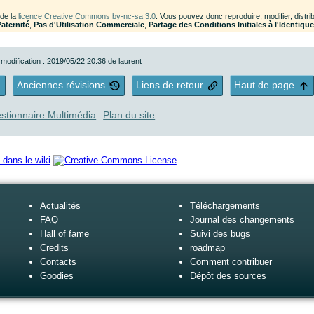
 de la
licence Creative Commons by-nc-sa 3.0
. Vous pouvez donc reproduire, modifier, dist
Paternité
,
Pas d'Utilisation Commerciale
,
Partage des Conditions Initiales à l'Identiqu
 modification : 2019/05/22 20:36 de
laurent
Anciennes révisions
Liens de retour
Haut de page
stionnaire Multimédia
Plan du site
Actualités
Téléchargements
FAQ
Journal des changements
Hall of fame
Suivi des bugs
Credits
roadmap
Contacts
Comment contribuer
Goodies
Dépôt des sources