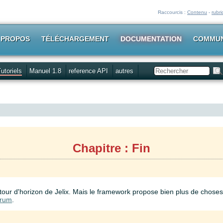
Raccourcis :
Contenu
-
rubr
 PROPOS
TÉLÉCHARGEMENT
DOCUMENTATION
COMMU
utoriels
Manuel 1.8
reference API
autres
Rechercher
Chapitre : Fin
un tour d'horizon de Jelix. Mais le framework propose bien plus de choses
orum
.