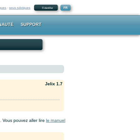
iques
-
sous rubriques
FR
S'identifier
NAUTÉ
SUPPORT
Jelix 1.7
. Vous pouvez aller lire
le manuel