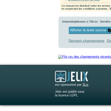
Ce manuel est distribué selon les termes
en respectant les conditions suivantes :
fr/tutoriels/jelixnews-1.7/fin.txt
· Dernière
Afficher le texte source
Derniers changements
Ge
est sponsorisé par
3Liz
.
Jelix est publié sous
la licence LGPL