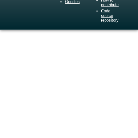
How to
Goodies
contribute
Code
source
repository