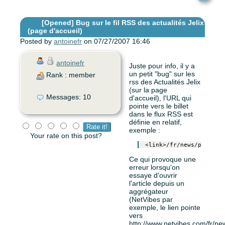
[Opened]
Bug sur le fil RSS des actualités Jelix
(page d'accueil)
Posted by
antoinefr
on 07/27/2007 16:46
antoinefr
Juste pour info, il y a
un petit "bug" sur les
Rank : member
rss des Actualités Jelix
(sur la page
Messages: 10
d'accueil), l'URL qui
pointe vers le billet
dans le flux RSS est
définie en relatif,
exemple :
Your rate on this post?
Ce qui provoque une
erreur lorsqu'on
essaye d'ouvrir
l'article depuis un
aggrégateur
(NetVibes par
exemple, le lien pointe
vers
http://www.netvibes.com/fr/ne