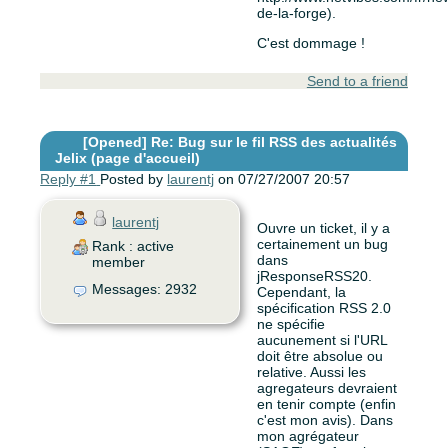
de-la-forge).
C'est dommage !
Send to a friend
[Opened]
Re: Bug sur le fil RSS des actualités
Jelix (page d'accueil)
Reply #1
Posted by
laurentj
on 07/27/2007 20:57
laurentj
Ouvre un ticket, il y a
certainement un bug
Rank : active
dans
member
jResponseRSS20.
Messages: 2932
Cependant, la
spécification RSS 2.0
ne spécifie
aucunement si l'URL
doit être absolue ou
relative. Aussi les
agregateurs devraient
en tenir compte (enfin
c'est mon avis). Dans
mon agrégateur