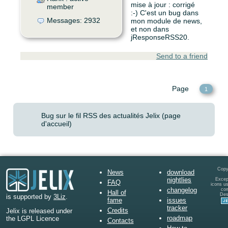
mise à jour : corrigé
member
:-) C'est un bug dans
Messages: 2932
mon module de news,
et non dans
jResponseRSS20.
Send to a friend
Page
1
Bug sur le fil RSS des actualités Jelix (page
d'accueil)
Copy
News
download
nightlies
Except
FAQ
icons u
changelog
co
Hall of
Des
is supported by
3Liz
.
fame
issues
tracker
Credits
Jelix is released under
roadmap
the LGPL Licence
Contacts