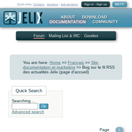
Quick links:
Content
-
sections
-
sub sections
Sign in
-
Sign up
EN
FR
ABOUT
DOWNLOAD
DOCUMENTATION
COMMUNITY
Forum
Mailing List & IRC
Goodies
You are here:
Home
>>
Français
>>
Site,
documentation et marketing
>> Bug sur le fil RSS
des actualités Jelix (page d'accueil)
Quick Search
Searching ...
Advanced search
Page
1