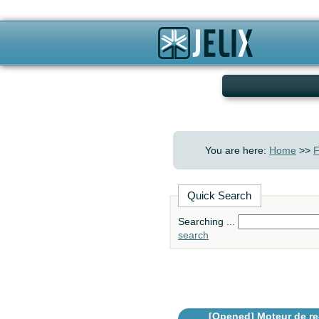
You are here:
Home
>>
F
Quick Search
Searching ...
search
[Opened]
Moteur de re