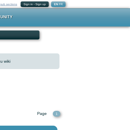
-
sub sections
Sign in
-
Sign up
EN
FR
UNITY
u wiki
Page
1