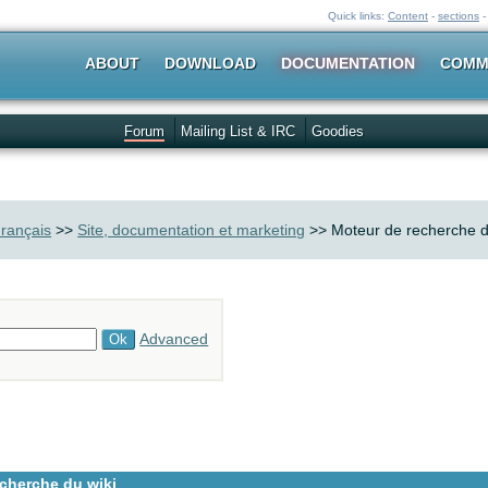
Quick links:
Content
-
sections
ABOUT
DOWNLOAD
DOCUMENTATION
COMM
Forum
Mailing List & IRC
Goodies
rançais
>>
Site, documentation et marketing
>> Moteur de recherche d
Advanced
cherche du wiki