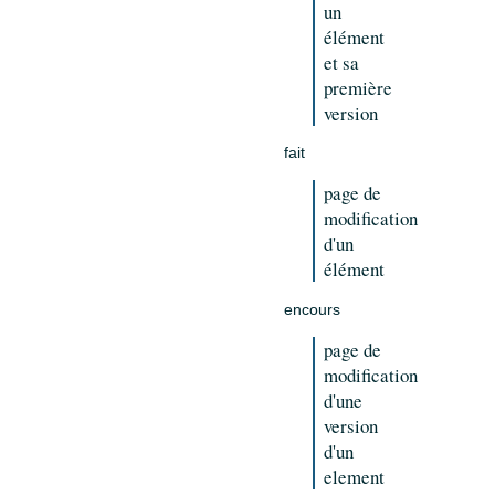
un
élément
et sa
première
version
fait
page de
modification
d'un
élément
encours
page de
modification
d'une
version
d'un
element