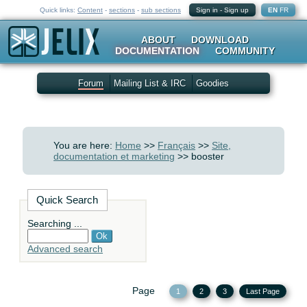
Quick links:
Content
-
sections
-
sub sections
Sign in
-
Sign up
EN
FR
ABOUT
DOWNLOAD
DOCUMENTATION
COMMUNITY
Forum
Mailing List & IRC
Goodies
You are here:
Home
>>
Français
>>
Site,
documentation et marketing
>> booster
Quick Search
Searching ...
Advanced search
Page
1
2
3
Last Page