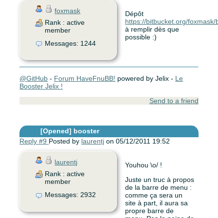
foxmask
Dépôt
https://bitbucket.org/foxmask
Rank : active
à remplir dès que
member
possible :)
Messages: 1244
@GitHub
-
Forum HaveFnuBB!
powered by Jelix -
Le
Booster Jelix !
Send to a friend
[Opened]
booster
Reply #9
Posted by
laurentj
on 05/12/2011 19:52
laurentj
Youhou \o/ !
Rank : active
Juste un truc à propos
member
de la barre de menu :
Messages: 2932
comme ça sera un
site à part, il aura sa
propre barre de