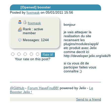
[Opened]
booster
Posted by
foxmask
on 05/01/2011 15:56
foxmask
bonjour
Rank : active
je vais attaquer la
member
realisation du site
Messages: 1244
recensant les
plugins/modules/appli/
etc produit avec Jelix
comme decrit ici
http://developer.jelix.org/wiki/f
Your rate on this post?
si ca vous dit de
participer faites vous
connaître ;)
@GitHub
-
Forum HaveFnuBB!
powered by Jelix -
Le
Booster Jelix !
Send to a friend