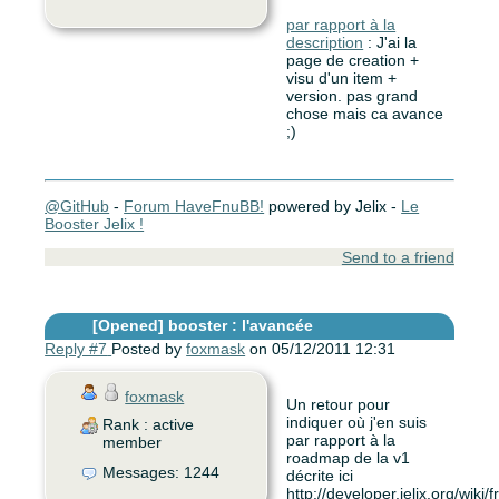
par rapport à la
description
: J'ai la
page de creation +
visu d'un item +
version. pas grand
chose mais ca avance
;)
@GitHub
-
Forum HaveFnuBB!
powered by Jelix -
Le
Booster Jelix !
Send to a friend
[Opened]
booster : l'avancée
Reply #7
Posted by
foxmask
on 05/12/2011 12:31
foxmask
Un retour pour
indiquer où j'en suis
Rank : active
par rapport à la
member
roadmap de la v1
Messages: 1244
décrite ici
http://developer.jelix.org/wiki/f