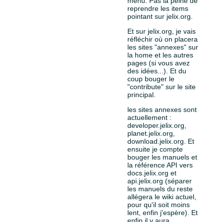
menu. Pas la peine de
reprendre les items
pointant sur jelix.org.
Et sur jelix.org, je vais
réfléchir où on placera
les sites "annexes" sur
la home et les autres
pages (si vous avez
des idées...). Et du
coup bouger le
"contribute" sur le site
principal.
les sites annexes sont
actuellement :
developer.jelix.org,
planet.jelix.org,
download.jelix.org. Et
ensuite je compte
bouger les manuels et
la référence API vers
docs.jelix.org et
api.jelix.org (séparer
les manuels du reste
allégera le wiki actuel,
pour qu'il soit moins
lent, enfin j'espère). Et
enfin il y aura