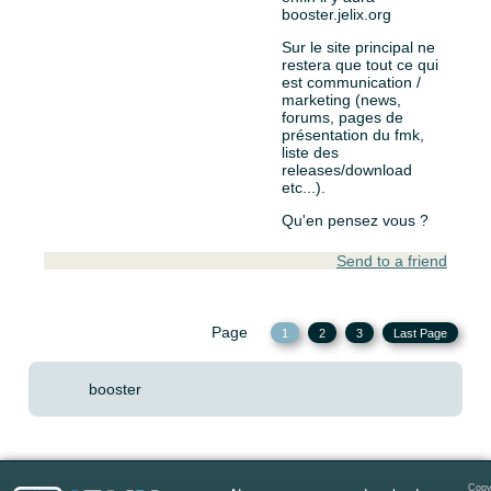
booster.jelix.org
Sur le site principal ne
restera que tout ce qui
est communication /
marketing (news,
forums, pages de
présentation du fmk,
liste des
releases/download
etc...).
Qu'en pensez vous ?
Send to a friend
Page
1
2
3
Last Page
booster
Copy