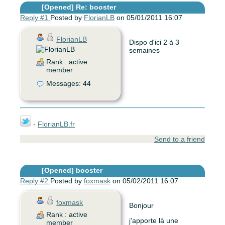
[Opened]
Re: booster
Reply #1
Posted by
FlorianLB
on 05/01/2011 16:07
FlorianLB
Dispo d'ici 2 à 3
semaines
Rank : active
member
Messages: 44
-
FlorianLB.fr
Send to a friend
[Opened]
booster
Reply #2
Posted by
foxmask
on 05/02/2011 16:07
foxmask
Bonjour
Rank : active
j'apporte là une
member