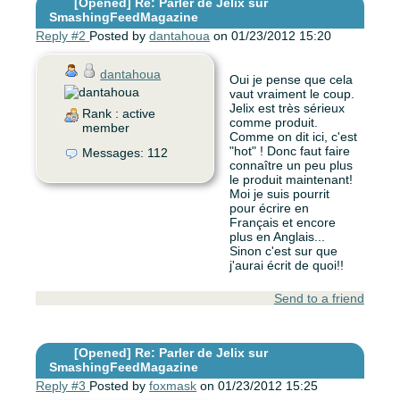
[Opened]
Re: Parler de Jelix sur
SmashingFeedMagazine
Reply #2
Posted by
dantahoua
on 01/23/2012 15:20
dantahoua
Oui je pense que cela
vaut vraiment le coup.
Jelix est très sérieux
Rank : active
comme produit.
member
Comme on dit ici, c'est
"hot" ! Donc faut faire
Messages: 112
connaître un peu plus
le produit maintenant!
Moi je suis pourrit
pour écrire en
Français et encore
plus en Anglais...
Sinon c'est sur que
j'aurai écrit de quoi!!
Send to a friend
[Opened]
Re: Parler de Jelix sur
SmashingFeedMagazine
Reply #3
Posted by
foxmask
on 01/23/2012 15:25