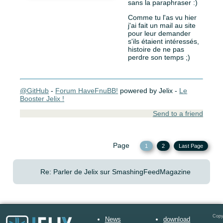
sans la paraphraser :)
Comme tu l'as vu hier
j'ai fait un mail au site
pour leur demander
s'ils étaient intéressés,
histoire de ne pas
perdre son temps ;)
@GitHub
-
Forum HaveFnuBB!
powered by Jelix -
Le
Booster Jelix !
Send to a friend
Page
1
2
Last Page
Re: Parler de Jelix sur SmashingFeedMagazine
Copy
News
download