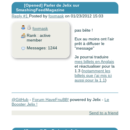
[Opened]
Parler de Jelix sur
SmashingFeedMagazine
Reply #1
Posted by
foxmask
on 01/23/2012 15:03
foxmask
pas bête !
Rank : active
Eux au moins ont l'air
member
prêt à diffuser le
Messages: 1244
"message"
Je pourrai traduire
mes billets en Anglais
et réactualiser pour la
1.3 (
notamment les
billets que j'ai mis ici
aussi pour la 1.1
)
@GitHub
-
Forum HaveFnuBB!
powered by Jelix -
Le
Booster Jelix !
Send to a friend