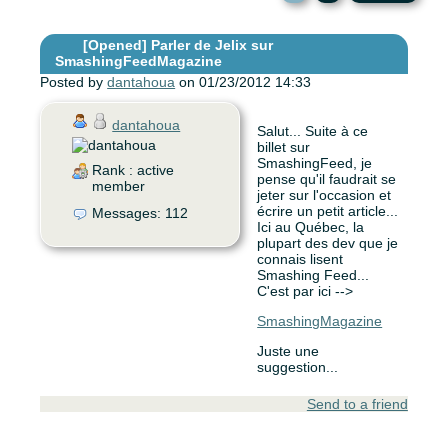
[Opened]
Parler de Jelix sur
SmashingFeedMagazine
Posted by
dantahoua
on 01/23/2012 14:33
dantahoua
Salut... Suite à ce
billet sur
SmashingFeed, je
Rank : active
pense qu'il faudrait se
member
jeter sur l'occasion et
écrire un petit article...
Messages: 112
Ici au Québec, la
plupart des dev que je
connais lisent
Smashing Feed...
C'est par ici -->
SmashingMagazine
Juste une
suggestion...
Send to a friend