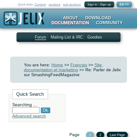
Quick links:
Content
-
sections
-
sub sections
Sign in
-
Sign up
EN
FR
ABOUT
DOWNLOAD
DOCUMENTATION
COMMUNITY
Forum
Mailing List & IRC
Goodies
You are here:
Home
>>
Français
>>
Site,
documentation et marketing
>> Re: Parler de Jelix
sur SmashingFeedMagazine
Quick Search
Searching ...
Advanced search
Page
1
2
Last Page