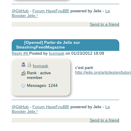
@GitHub
-
Forum HaveFnuBB!
powered by Jelix -
Le
Booster Jelix !
Send to a friend
[Opened]
Parler de Jelix sur
SmashingFeedMagazine
Reply #6
Posted by
foxmask
on 01/23/2012 18:09
foxmask
c'est parti
http://jelix.org/articles/en/tutor
Rank : active
member
Messages: 1244
@GitHub
-
Forum HaveFnuBB!
powered by Jelix -
Le
Booster Jelix !
Send to a friend