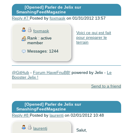
[Opened]
Parler de Jelix sur
SmashingFeedMagazine
Reply #7
Posted by
foxmask
on 01/31/2012 13:57
foxmask
Voici ce qui est fait
pour preparer le
Rank : active
terrain
member
Messages: 1244
@GitHub
-
Forum HaveFnuBB!
powered by Jelix -
Le
Booster Jelix !
Send to a friend
[Opened]
Parler de Jelix sur
SmashingFeedMagazine
Reply #8
Posted by
laurentj
on 02/01/2012 10:48
laurentj
Salut,