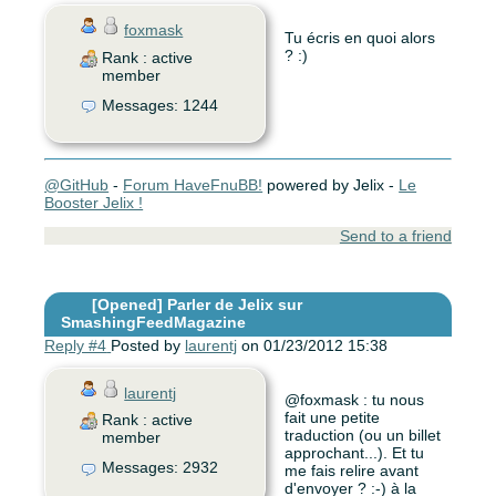
foxmask
Tu écris en quoi alors
? :)
Rank : active
member
Messages: 1244
@GitHub
-
Forum HaveFnuBB!
powered by Jelix -
Le
Booster Jelix !
Send to a friend
[Opened]
Parler de Jelix sur
SmashingFeedMagazine
Reply #4
Posted by
laurentj
on 01/23/2012 15:38
laurentj
@foxmask : tu nous
fait une petite
Rank : active
traduction (ou un billet
member
approchant...). Et tu
Messages: 2932
me fais relire avant
d'envoyer ? :-) à la