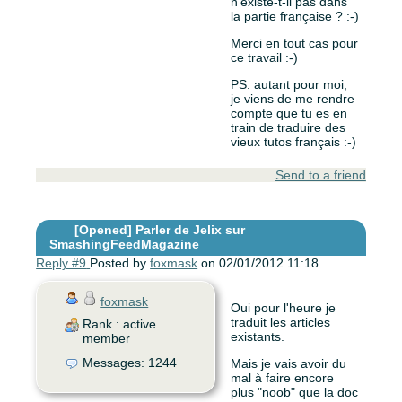
n'existe-t-il pas dans
la partie française ? :-)
Merci en tout cas pour
ce travail :-)
PS: autant pour moi,
je viens de me rendre
compte que tu es en
train de traduire des
vieux tutos français :-)
Send to a friend
[Opened]
Parler de Jelix sur
SmashingFeedMagazine
Reply #9
Posted by
foxmask
on 02/01/2012 11:18
foxmask
Oui pour l'heure je
traduit les articles
Rank : active
existants.
member
Messages: 1244
Mais je vais avoir du
mal à faire encore
plus "noob" que la doc