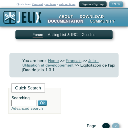
Quick links:
Content
-
sections
-
sub sections
Sign in
-
Sign up
EN
FR
ABOUT
DOWNLOAD
DOCUMENTATION
COMMUNITY
Forum
Mailing List & IRC
Goodies
You are here:
Home
>>
Français
>>
Jelix :
Utilisation et développement
>> Exploitation de l'api
jDao de jelix 1.3.1
Quick Search
Searching ...
Advanced search
Page
1
2