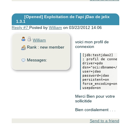
[Opened]
Exploitation de l'api jDao de jelix
1.3.1
Reply #7
Posted by
William
on 03/22/2012 14:06
William
voici mon profil de
connexion
Rank : new member
[jdb:testjdao2]

; profil de connexion à 
Messages:
driver=pdo

dsn="oci:dbname=//localh
user=jdao

password=jdao

persistent=on

force_encoding=on

Merci Bien pour votre
sollicitide
Bien cordialement . . .
Send to a friend