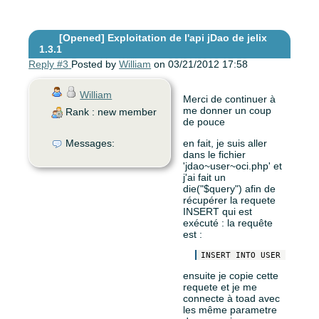
[Opened]
Exploitation de l'api jDao de jelix
1.3.1
Reply #3
Posted by
William
on 03/21/2012 17:58
William
Merci de continuer à
me donner un coup
Rank : new member
de pouce
Messages:
en fait, je suis aller
dans le fichier
'jdao~user~oci.php' et
j'ai fait un
die("$query") afin de
récupérer la requete
INSERT qui est
exécuté : la requête
est :
ensuite je copie cette
requete et je me
connecte à toad avec
les même parametre