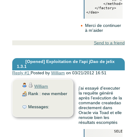
        </method>-->

    </factory>

</dao>

Merci de continuer
à m'aider
Send to a friend
[Opened]
Exploitation de l'api jDao de jelix
1.3.1
Reply #1
Posted by
William
on 03/21/2012 16:51
William
j'ai essayé d'executer
la requête généré
Rank : new member
après l'exécution de la
commande createdao
Messages:
directement dans
Oracle via Toad et elle
renvoie bien les
résultats escomptés
             SELECT COL
                        