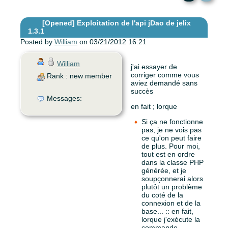
[Opened]
Exploitation de l'api jDao de jelix
1.3.1
Posted by
William
on 03/21/2012 16:21
William
j'ai essayer de
corriger comme vous
Rank : new member
aviez demandé sans
succès
Messages:
en fait ; lorque
Si ça ne fonctionne
pas, je ne vois pas
ce qu'on peut faire
de plus. Pour moi,
tout est en ordre
dans la classe PHP
générée, et je
soupçonnerai alors
plutôt un problème
du coté de la
connexion et de la
base... :: en fait,
lorque j'exécute la
commande