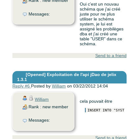
Rank : new member
Oui c'est un nouvau
schéma que j'ai créé
Messages:
juste pour ne plus
utiliser le schéma
system, je lui est
assigné les probilèges
dba et j'ai créé une
table "USER" dans ce
schéma.
Send to a friend
[Opened]
Exploitation de l'api jDao de jelix
1.3.1
Reply #6
Posted by
William
on 03/22/2012 14:04
William
cela pouvait être
Rank : new member
Messages:
Send to a friend