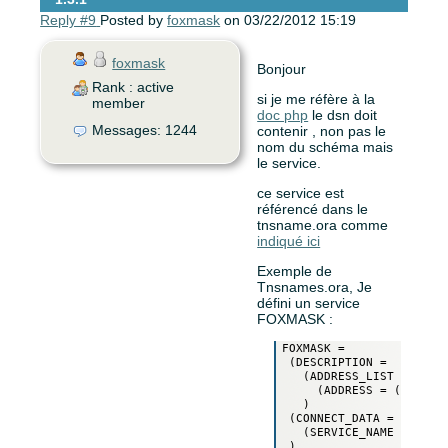
Reply #9
Posted by
foxmask
on 03/22/2012 15:19
foxmask
Bonjour
Rank : active
si je me réfère à la
member
doc php
le dsn doit
Messages: 1244
contenir , non pas le
nom du schéma mais
le service.
ce service est
référencé dans le
tnsname.ora comme
indiqué ici
Exemple de
Tnsnames.ora, Je
défini un service
FOXMASK :
FOXMASK =

 (DESCRIPTION = 

   (ADDRESS_LIST =

     (ADDRESS = (PROTOCO
   )

 (CONNECT_DATA =

   (SERVICE_NAME = FOXMA
 )
