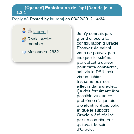
[Opened]
Exploitation de l'api jDao de jelix
1.3.1
Reply #8
Posted by
laurentj
on 03/22/2012 14:34
laurentj
Je n'y connais pas
grand chose à la
Rank : active
configuration d'Oracle.
member
Essayez de voir si
Messages: 2932
vous ne pouvez pas
indiquer le schéma
par défaut à utiliser
pour cette connexion,
soit via le DSN, soit
via un fichier
tnsname.ora, soit
ailleurs dans oracle...
Ça doit forcément être
possible vu que ce
problème n'a jamais
été identifié dans Jelix
et que le support
Oracle a été réalisé
par un contributeur
qui avait besoin
d'Oracle.