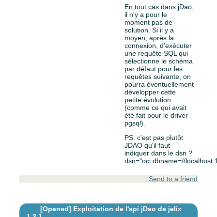
En tout cas dans jDao,
il n'y a pour le
moment pas de
solution. Si il y a
moyen, après la
connexion, d’exécuter
une requête SQL qui
sélectionne le schéma
par défaut pour les
requêtes suivante, on
pourra éventuellement
développer cette
petite évolution
(comme ce qui avait
été fait pour le driver
pgsql).
PS: c'est pas plutôt
JDAO qu'il faut
indiquer dans le dsn ?
dsn="oci:dbname=//localhost
Send to a friend
[Opened]
Exploitation de l'api jDao de jelix
1.3.1