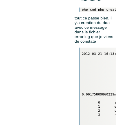
tout ce passe bien, il
y'a creation du dao
avec ce message
dans le fichier
error.log que je viens
de constaté
2012-03-21 16:13:23	127.0.0.1	sql	SELECT COLUMN_NAME, DATA_TYPE, DATA_LENGTH, NULLABLE, DATA_DEFAULT,  

                        
                        
                        
                        
                        
                        
                        
                    FROM
                    WHER
0.00175809860229msOrigin
	0	jDbPDOConnection->query()	C:\xampp\htdocs\jelix\lib\jelix\plugins\db\oci\oci.dbtools.php : 140

	1	ociDbTools->getFieldList()	C:\xampp\htdocs\jelix\lib\jelix-scripts\commands\createdao.cmd.php : 81

	2	createdaoCommand->run()	C:\xampp\htdocs\jelix\lib\jelix-scripts\includes\cmd.inc.php : 86

	3	require()	C:\xampp\htdocs\jelix\jdao\cmd.php : 11
