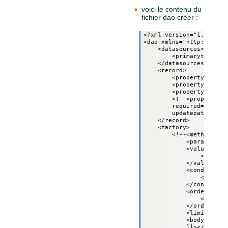
voici le contenu du
fichier dao créer :
<?xml version="1.0" enco
<dao xmlns="http://jelix
    <datasources>

        <primarytable na
    </datasources>

    <record>

        <property name=
        <property name=
        <property name="
        <!--<property na
        required="yes" m
        updatepattern=""
    </record>

    <factory>

        <!--<method nam
            <parameter n
            <values>

                <value p
            </values>

            <conditions 
                <eq prop
            </conditions
            <order>

                <orderit
            </order>

            <limit offse
            <body><![CDA
            ]]></body>
