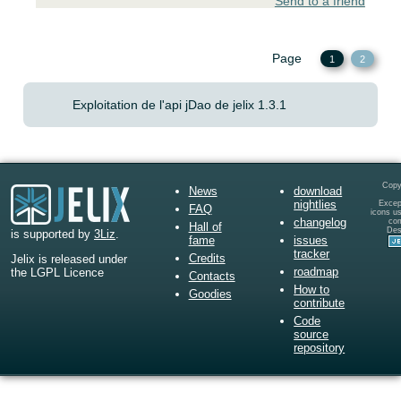
Send to a friend
Page
1
2
Exploitation de l'api jDao de jelix 1.3.1
Copy
News
download
nightlies
Except
FAQ
icons u
changelog
co
Hall of
Des
is supported by
3Liz
.
fame
issues
tracker
Credits
Jelix is released under
roadmap
the LGPL Licence
Contacts
How to
Goodies
contribute
Code
source
repository