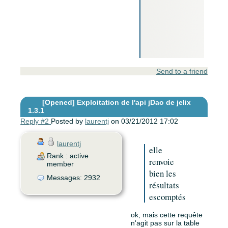
                        
                        
                        
                        
                        
                        
                    FROM
Send to a friend
[Opened]
Exploitation de l'api jDao de jelix
1.3.1
Reply #2
Posted by
laurentj
on 03/21/2012 17:02
laurentj
elle
Rank : active
renvoie
member
bien les
Messages: 2932
résultats
escomptés
ok, mais cette requête
n'agit pas sur la table