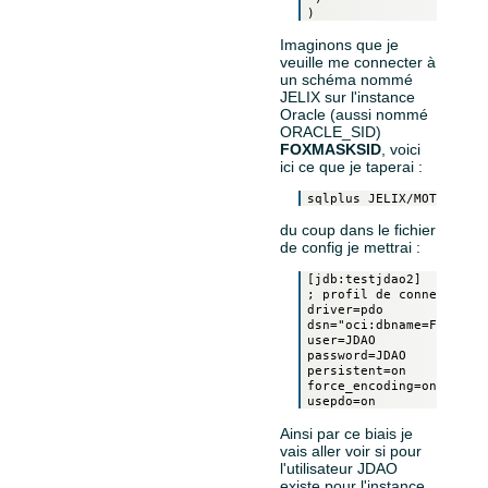
Imaginons que je
veuille me connecter à
un schéma nommé
JELIX sur l'instance
Oracle (aussi nommé
ORACLE_SID)
FOXMASKSID
, voici
ici ce que je taperai :
du coup dans le fichier
de config je mettrai :
[jdb:testjdao2]

; profil de connexion à 
driver=pdo

dsn="oci:dbname=FOXMASK"
user=JDAO

password=JDAO

persistent=on

force_encoding=on

Ainsi par ce biais je
vais aller voir si pour
l'utilisateur JDAO
existe pour l'instance