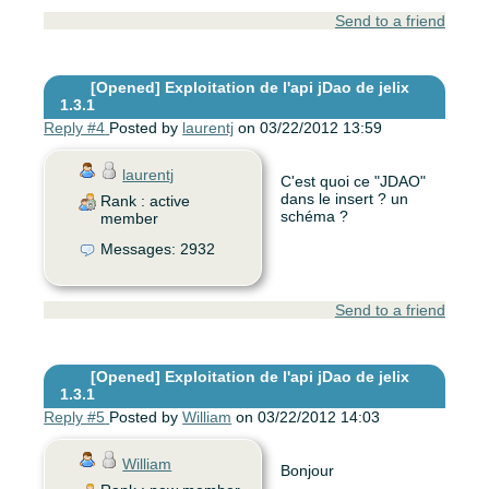
Send to a friend
[Opened]
Exploitation de l'api jDao de jelix
1.3.1
Reply #4
Posted by
laurentj
on 03/22/2012 13:59
laurentj
C'est quoi ce "JDAO"
dans le insert ? un
Rank : active
schéma ?
member
Messages: 2932
Send to a friend
[Opened]
Exploitation de l'api jDao de jelix
1.3.1
Reply #5
Posted by
William
on 03/22/2012 14:03
William
Bonjour