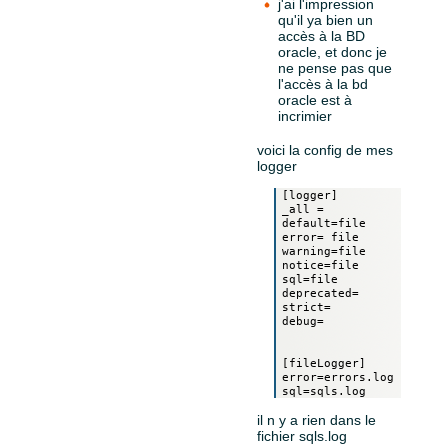
j'ai l'impression
qu'il ya bien un
accès à la BD
oracle, et donc je
ne pense pas que
l'accès à la bd
oracle est à
incrimier
voici la config de mes
logger
[logger]

_all =

default=file

error= file

warning=file

notice=file

sql=file

deprecated=

strict=

debug=

[fileLogger]

error=errors.log

il n y a rien dans le
fichier sqls.log