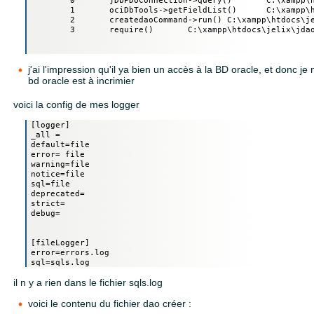
	1	ociDbTools->getFieldList()	C:\xampp\htdocs\jelix\lib\jelix-scripts\commands\createdao.cmd.php : 81

	2	createdaoCommand->run()	C:\xampp\htdocs\jelix\lib\jelix-scripts\includes\cmd.inc.php : 86

	3	require()	C:\xampp\htdocs\jelix\jdao\cmd.php : 11

j'ai l'impression qu'il ya bien un accès à la BD oracle, et donc j
bd oracle est à incrimier
voici la config de mes logger
[logger]

_all =

default=file

error= file

warning=file

notice=file

sql=file

deprecated=

strict=

debug=

[fileLogger]

error=errors.log

il n y a rien dans le fichier sqls.log
voici le contenu du fichier dao créer :