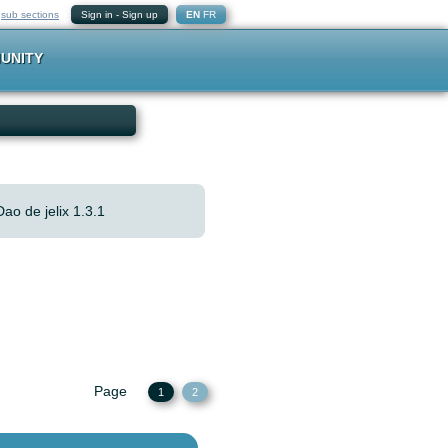
-
sub sections
Sign in
-
Sign up
EN
FR
UNITY
Dao de jelix 1.3.1
Page
1
2