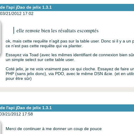
e l'api jDao de jelix 1.3.1
03/21/2012 17:02
elle renvoie bien les résultats escomptés
ok, mais cette requête n'agit pas sur la table user. Donc si il y a un 
ce n'est pas cette requête qui va planter.
Essayez via Toad (avec les mêmes identifiant de connexion bien sûr
un simple select sur cette table user.
Coté jelix, je ne vois vraiment pas ce qui cloche. Essayez de faire u
PHP (sans jelix donc), via PDO, avec le même DSN &cie. (et en util
pour être sûr)
e l'api jDao de jelix 1.3.1
03/21/2012 17:58
Merci de continuer à me donner un coup de pouce