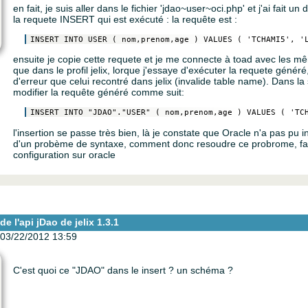
en fait, je suis aller dans le fichier 'jdao~user~oci.php' et j'ai fait u
la requete INSERT qui est exécuté : la requête est :
ensuite je copie cette requete et je me connecte à toad avec les
que dans le profil jelix, lorque j'essaye d'exécuter la requete géné
d'erreur que celui recontré dans jelix (invalide table name). Dans la
modifier la requête généré comme suit:
l'insertion se passe très bien, là je constate que Oracle n'a pas pu 
d'un probème de syntaxe, comment donc resoudre ce probrome, faut
configuration sur oracle
e l'api jDao de jelix 1.3.1
03/22/2012 13:59
C'est quoi ce "JDAO" dans le insert ? un schéma ?