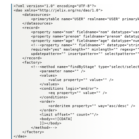
<?xml version="1.0" encoding="UTF-8"?>

<dao xmlns="http://jelix.org/ns/dao/1.0">

    <datasources>

        <primarytable name="USER" realname="USER" primaryk
    </datasources>

    <record>

        <property name="nom" fieldname="nom" datatype="var
        <property name="prenom" fieldname="prenom" datatyp
        <property name="age" fieldname="age" datatype="num
        <!--<property name="" fieldname="" datatype="strin
        required="yes" maxlength="" minlength="" regexp=""
        updatepattern="" insertpattern="" selectpattern=""
    </record>

    <factory>

        <!--<method name="findByStage" type="select/select
            <parameter name="" />

            <values>

                <value property="" value="" />

            </values>

            <conditions logic="and/or">

                <eq property="" value="" />

            </conditions>

            <order>

                <orderitem property="" way="asc/desc" />

            </order>

            <limit offset="" count=""/>

            <body><![CDATA[

            ]]></body>

        </method>-->

    </factory>

</dao>
