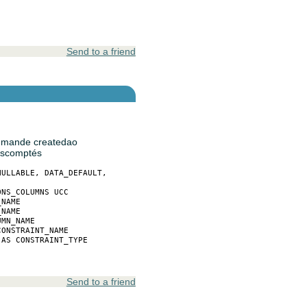
Send to a friend
commande createdao
 escomptés
ULLABLE, DATA_DEFAULT,  

NS_COLUMNS UCC 

NAME

NAME

MN_NAME

ONSTRAINT_NAME

AS CONSTRAINT_TYPE

Send to a friend