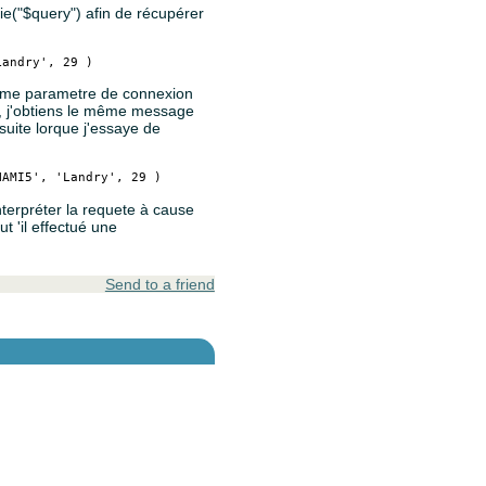
n die("$query") afin de récupérer
 même parametre de connexion
ré, j'obtiens le même message
 suite lorque j'essaye de
interpréter la requete à cause
 'il effectué une
Send to a friend