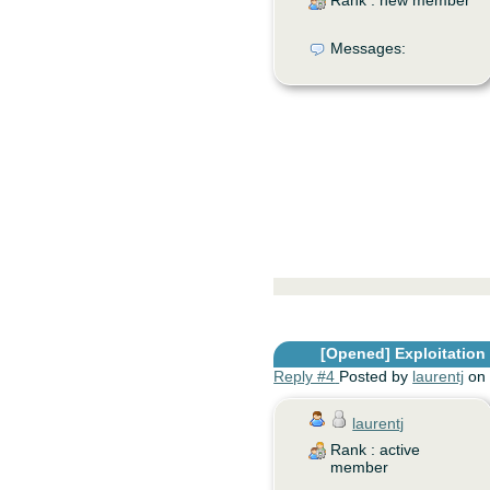
Rank : new member
Messages:
[Opened]
Exploitation d
Reply #4
Posted by
laurentj
on 
laurentj
Rank : active
member