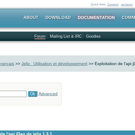
Quick links:
Content
-
sections
ABOUT
DOWNLOAD
DOCUMENTATION
COMM
Forum
Mailing List & IRC
Goodies
rançais
>>
Jelix : Utilisation et développement
>> Exploitation de l'api j
Advanced
e l'api jDao de jelix 1.3.1