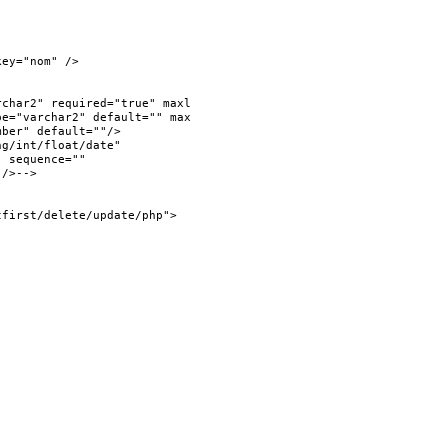
ey="nom" />

char2" required="true" maxlength="20"/>

e="varchar2" default="" maxlength="20"/>

ber" default=""/>

g/int/float/date"

 sequence=""

/>-->

first/delete/update/php">
