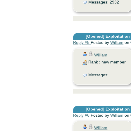
Messages: 2932
[Opened]
Exploitation d
Reply #5
Posted by
William
on 
William
Rank : new member
Messages:
[Opened]
Exploitation d
Reply #6
Posted by
William
on 
William