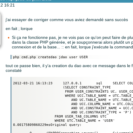
12 16:21
j'ai essayer de corriger comme vous aviez demandé sans succès
en fait ; lorque
Si ça ne fonctionne pas, je ne vois pas ce qu'on peut faire de plu
dans la classe PHP générée, et je soupçonnerai alors plutôt un 
connexion et de la base... :: en fait, lorque j'exécute la comman
tout ce passe bien, il y'a creation du dao avec ce message dans le fi
constaté
2012-03-21 16:13:23	127.0.0.1	sql	SELECT COLUMN_NAME, DATA_TYPE, DATA_LENGTH, NULLABLE, DATA_DEFAULT,  

                        (SELECT CONSTRAINT_TYPE 

                         FROM USER_CONSTRAINTS UC, USER_CO
                         WHERE UCC.TABLE_NAME = UTC.TABLE_
                            AND UC.TABLE_NAME = UTC.TABLE_
                            AND UCC.COLUMN_NAME = UTC.COLU
                            AND UC.CONSTRAINT_NAME = UCC.C
                            AND UC.CONSTRAINT_TYPE = 'P') 
                    FROM USER_TAB_COLUMNS UTC 

                    WHERE UTC.TABLE_NAME = 'USER'

0.00175809860229msOriginal query: 

	0	jDbPDOConnection->query()	C:\xampp\htdocs\jelix\lib\jelix\plugins\db\oci\oci.dbtools.php : 140
