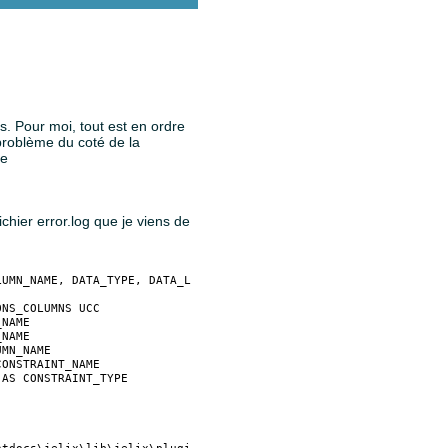
s. Pour moi, tout est en ordre
problème du coté de la
de
chier error.log que je viens de
NS_COLUMNS UCC 

NAME

NAME

MN_NAME

ONSTRAINT_NAME

AS CONSTRAINT_TYPE
