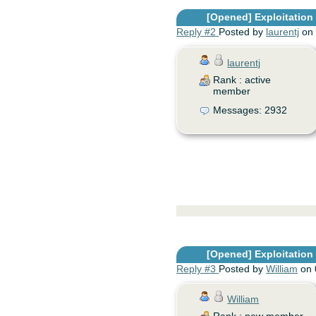
[Opened]
Exploitation d
Reply #2
Posted by
laurentj
on 
laurentj
Rank : active
member
Messages: 2932
[Opened]
Exploitation d
Reply #3
Posted by
William
on 
William