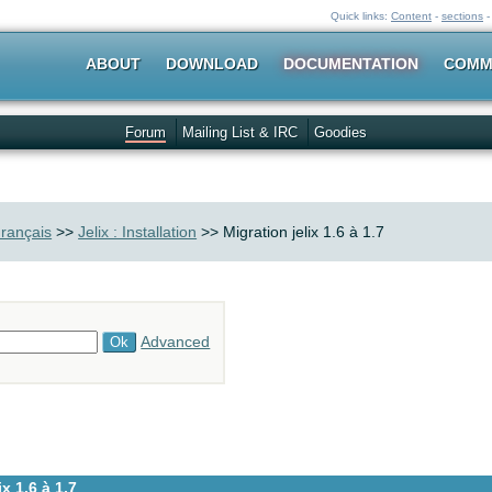
Quick links:
Content
-
sections
ABOUT
DOWNLOAD
DOCUMENTATION
COMM
Forum
Mailing List & IRC
Goodies
rançais
>>
Jelix : Installation
>> Migration jelix 1.6 à 1.7
Advanced
x 1.6 à 1.7