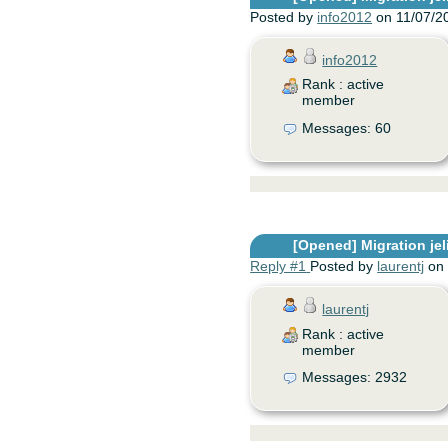
Posted by
info2012
on 11/07/2
info2012
Rank : active
member
Messages: 60
[Opened]
Migration jeli
Reply #1
Posted by
laurentj
on 
laurentj
Rank : active
member
Messages: 2932