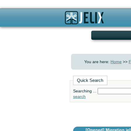
You are here:
Home
>>
F
Quick Search
Searching ...
search
[Opened]
Migration jeli