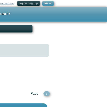
-
sub sections
Sign in
-
Sign up
EN
FR
UNITY
Page
1