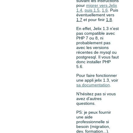
suivant les instructions
pour
migrer vers Jelix
1.4
,
puis 1.5
,
1.6
. Puis
éventuellement vers
1.7
et pour finir
1.8
.
En effet, Jelix 1.3 n'est
pas compatible avec
PHP 7 ou 8, ni
probablement pas
avec les versions
récentes de mysql ou
postgresql. Il vous faut
donc installer PHP
5.6.
Pour faire fonctionner
une appli jelix 1.3, voir
sa documentation
.
N'hésitez pas si vous
avez d'autres
questions.
PS: je peux fournir
une aide
professionnelle si
besoin (migration,
dev, formation...).