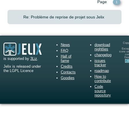
Page
1
Re: Problème de reprise de projet sous Jelix
Copy
News
download
nightlies
Except
FAQ
icons u
changelog
co
Hall of
Des
is supported by
3Liz
.
fame
issues
tracker
Credits
Jelix is released under
roadmap
the LGPL Licence
Contacts
How to
Goodies
contribute
Code
source
repository