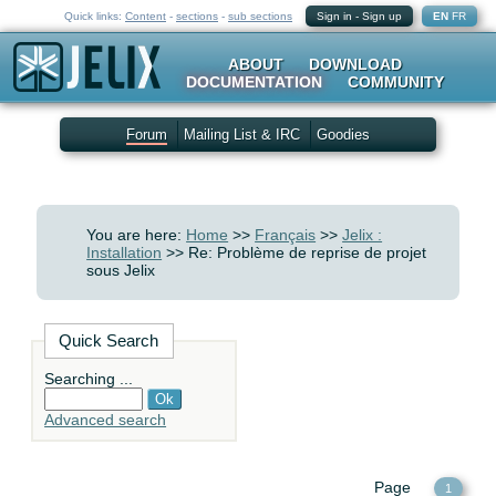
Quick links:
Content
-
sections
-
sub sections
Sign in
-
Sign up
EN
FR
ABOUT
DOWNLOAD
DOCUMENTATION
COMMUNITY
Forum
Mailing List & IRC
Goodies
You are here:
Home
>>
Français
>>
Jelix :
Installation
>> Re: Problème de reprise de projet
sous Jelix
Quick Search
Searching ...
Advanced search
Page
1