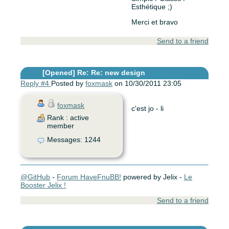
Esthétique ;)
Merci et bravo
Send to a friend
[Opened]
Re: Re: new design
Reply #4
Posted by
foxmask
on 10/30/2011 23:05
foxmask
c'est jo - li
Rank : active
member
Messages: 1244
@GitHub
-
Forum HaveFnuBB!
powered by Jelix -
Le
Booster Jelix !
Send to a friend