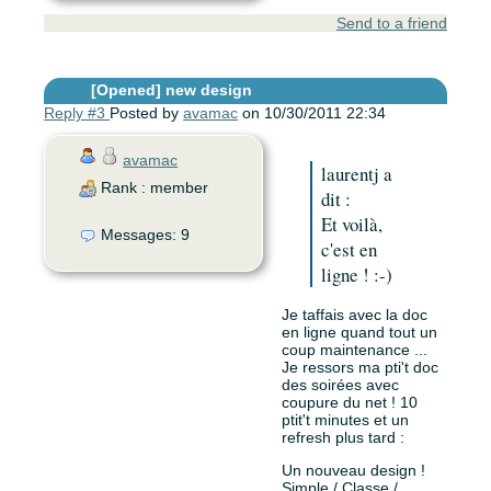
Send to a friend
[Opened]
new design
Reply #3
Posted by
avamac
on 10/30/2011 22:34
avamac
laurentj a
Rank : member
dit :
Et voilà,
Messages: 9
c'est en
ligne ! :-)
Je taffais avec la doc
en ligne quand tout un
coup maintenance ...
Je ressors ma pti't doc
des soirées avec
coupure du net ! 10
ptit't minutes et un
refresh plus tard :
Un nouveau design !
Simple / Classe /