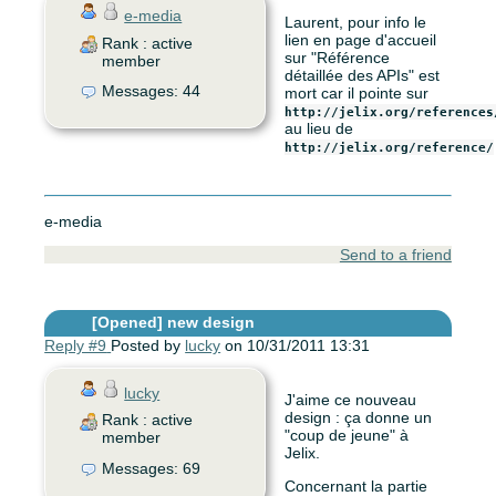
e-media
Laurent, pour info le
lien en page d'accueil
Rank : active
sur "Référence
member
détaillée des APIs" est
Messages: 44
mort car il pointe sur
http://jelix.org/references
au lieu de
http://jelix.org/reference/
e-media
Send to a friend
[Opened]
new design
Reply #9
Posted by
lucky
on 10/31/2011 13:31
lucky
J'aime ce nouveau
design : ça donne un
Rank : active
"coup de jeune" à
member
Jelix.
Messages: 69
Concernant la partie