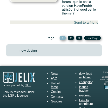
forum, quelle est la
version HaveFnubb
utilisée ? et quel est le
thème ?
Send to a friend
Page
1
2
3
Last Page
new design
Copy
News
download
nightlies
Except
FAQ
icons u
changelog
co
Hall of
Des
is supported by
3Liz
.
fame
issues
tracker
Credits
Jelix is released under
roadmap
the LGPL Licence
Contacts
How to
Goodies
contribute