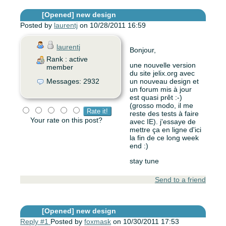
[Opened]
new design
Posted by
laurentj
on 10/28/2011 16:59
laurentj
Bonjour,
Rank : active
une nouvelle version
member
du site jelix.org avec
Messages: 2932
un nouveau design et
un forum mis à jour
est quasi prêt :-)
(grosso modo, il me
reste des tests à faire
Your rate on this post?
avec IE). j'essaye de
mettre ça en ligne d'ici
la fin de ce long week
end :)
stay tune
Send to a friend
[Opened]
new design
Reply #1
Posted by
foxmask
on 10/30/2011 17:53