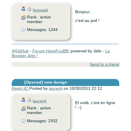
foxmask
Bonjour,
Rank : active
c'est au poil !
member
Messages: 1244
@GitHub
-
Forum HaveFnuBB!
powered by Jelix -
Le
Booster Jelix !
Send to a friend
[Opened]
new design
Reply #2
Posted by
laurentj
on 10/30/2011 22:12
laurentj
Et voilà, c'est en ligne
! :-)
Rank : active
member
Messages: 2932