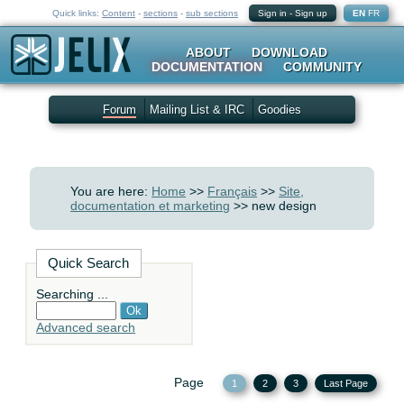
Quick links:
Content
-
sections
-
sub sections
Sign in
-
Sign up
EN
FR
ABOUT
DOWNLOAD
DOCUMENTATION
COMMUNITY
Forum
Mailing List & IRC
Goodies
You are here:
Home
>>
Français
>>
Site,
documentation et marketing
>> new design
Quick Search
Searching ...
Advanced search
Page
1
2
3
Last Page