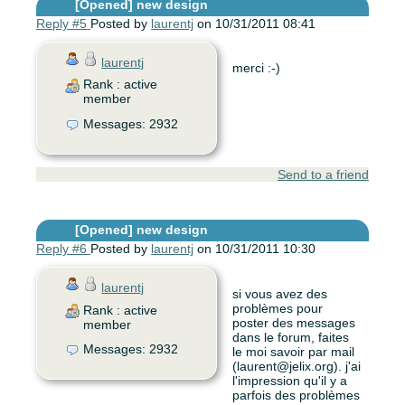
[Opened]
new design
Reply #5
Posted by
laurentj
on 10/31/2011 08:41
laurentj
merci :-)
Rank : active
member
Messages: 2932
Send to a friend
[Opened]
new design
Reply #6
Posted by
laurentj
on 10/31/2011 10:30
laurentj
si vous avez des
problèmes pour
Rank : active
poster des messages
member
dans le forum, faites
Messages: 2932
le moi savoir par mail
(laurent@jelix.org). j'ai
l'impression qu'il y a
parfois des problèmes