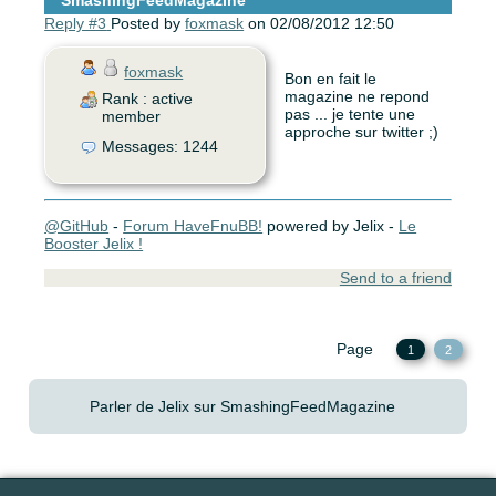
SmashingFeedMagazine
Reply #3
Posted by
foxmask
on 02/08/2012 12:50
foxmask
Bon en fait le
magazine ne repond
Rank : active
pas ... je tente une
member
approche sur twitter ;)
Messages: 1244
@GitHub
-
Forum HaveFnuBB!
powered by Jelix -
Le
Booster Jelix !
Send to a friend
Page
1
2
Parler de Jelix sur SmashingFeedMagazine