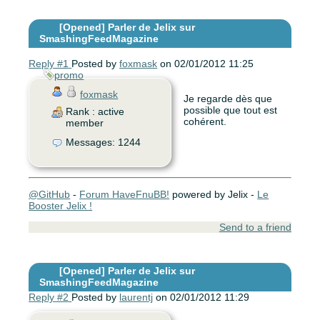
[Opened]
Parler de Jelix sur
SmashingFeedMagazine
Reply #1
Posted by
foxmask
on 02/01/2012 11:25
promo
foxmask
Je regarde dès que
possible que tout est
Rank : active
cohérent.
member
Messages: 1244
@GitHub
-
Forum HaveFnuBB!
powered by Jelix -
Le
Booster Jelix !
Send to a friend
[Opened]
Parler de Jelix sur
SmashingFeedMagazine
Reply #2
Posted by
laurentj
on 02/01/2012 11:29