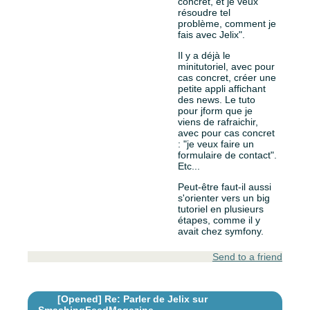
concret, et je veux
résoudre tel
problème, comment je
fais avec Jelix".
Il y a déjà le
minitutoriel, avec pour
cas concret, créer une
petite appli affichant
des news. Le tuto
pour jform que je
viens de rafraichir,
avec pour cas concret
: "je veux faire un
formulaire de contact".
Etc...
Peut-être faut-il aussi
s'orienter vers un big
tutoriel en plusieurs
étapes, comme il y
avait chez symfony.
Send to a friend
[Opened]
Re: Parler de Jelix sur