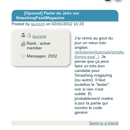
[Opened]
Parler de Jelix sur
SmashingFeedMagazine
Posted by
laurentj
on 02/01/2012 11:23
laurentj
J'ai remis au gout du
jour un vieux tuto
Rank : active
anglais :
member
/articles/en/tutorials/simple-
Messages: 2932
jforms-exa(..)
. Je
pense que ça peut
faire un très bon
candidat pour
Smashing magazing
(ou autre). Il faut
toutefois le "tester",
voir si rien n'est
oublié. Et
probablement mettre
à jour la partie qui
montre le code
généré.
Send to a friend