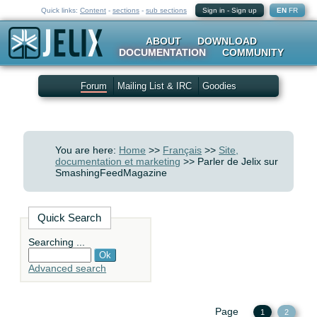
Quick links:
Content
-
sections
-
sub sections
Sign in
-
Sign up
EN
FR
ABOUT
DOWNLOAD
DOCUMENTATION
COMMUNITY
Forum
Mailing List & IRC
Goodies
You are here:
Home
>>
Français
>>
Site,
documentation et marketing
>> Parler de Jelix sur
SmashingFeedMagazine
Quick Search
Searching ...
Advanced search
Page
1
2