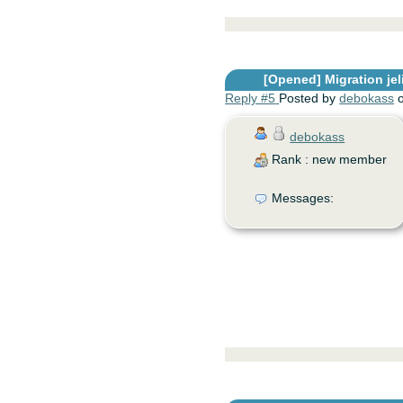
[Opened]
Migration jel
Reply #5
Posted by
debokass
o
debokass
Rank : new member
Messages: