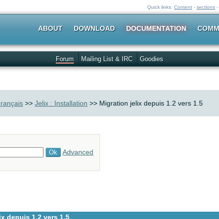
Quick links:
Content
-
sections
ABOUT
DOWNLOAD
DOCUMENTATION
COMM
Forum
Mailing List & IRC
Goodies
rançais
>>
Jelix : Installation
>> Migration jelix depuis 1.2 vers 1.5
Advanced
ix depuis 1.2 vers 1.5