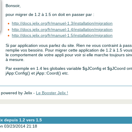
Bonsoir,
pour migrer de 1.2 à 1.5 on doit en passer par :
http://docs.jelix.org/fr/manuel-1.3/installation/migration
http://docs.jelix.org/fr/manuel-1.4/installation/migration
http://docs.jelix.org/fr/manuel-1.5/installation/migration
Si par application vous parlez du site. Rien ne vous contraint à passer
remplie vos besoins. Pour migrer cette application de 1.2 à 1.5 vous 
le comportement de votre appli pour voir si elle marche toujours sino
à mesure.
Par exemple en 1.4 les globales variable $gJConfig et $gJCoord on
jApp:Config() et jApp::Coord() etc.
powered by Jelix -
Le Booster Jelix !
ix depuis 1.2 vers 1.5
n 03/23/2014 21:18