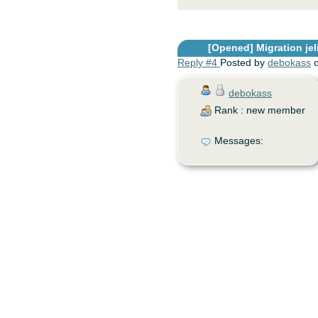
[Opened]
Migration jel
Reply #4
Posted by
debokass
o
debokass
Rank : new member
Messages: