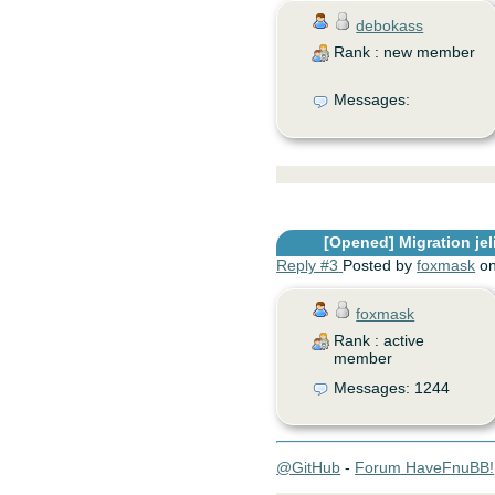
debokass
Rank : new member
Messages:
[Opened]
Migration jel
Reply #3
Posted by
foxmask
on
foxmask
Rank : active
member
Messages: 1244
@GitHub
-
Forum HaveFnuBB!