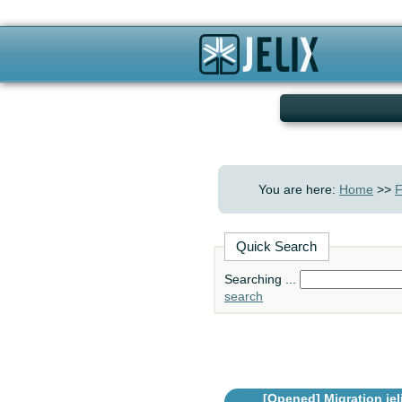
You are here:
Home
>>
F
Quick Search
Searching ...
search
[Opened]
Migration jel