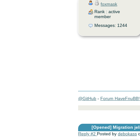
foxmask
Rank : active
member
Messages: 1244
@GitHub
-
Forum HaveFnuBB!
[Opened]
Migration jel
Reply #2
Posted by
debokass
o