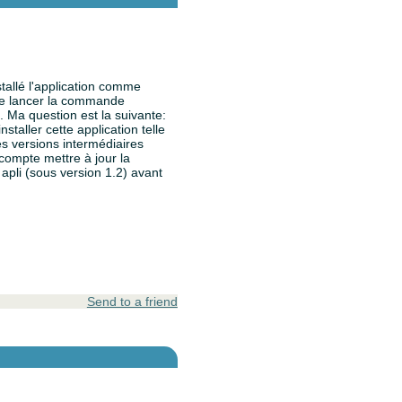
stallé l'application comme
de lancer la commande
x. Ma question est la suivante:
staller cette application telle
les versions intermédiaires
e compte mettre à jour la
 apli (sous version 1.2) avant
Send to a friend