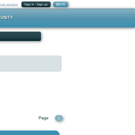
-
sub sections
Sign in
-
Sign up
EN
FR
UNITY
Page
1